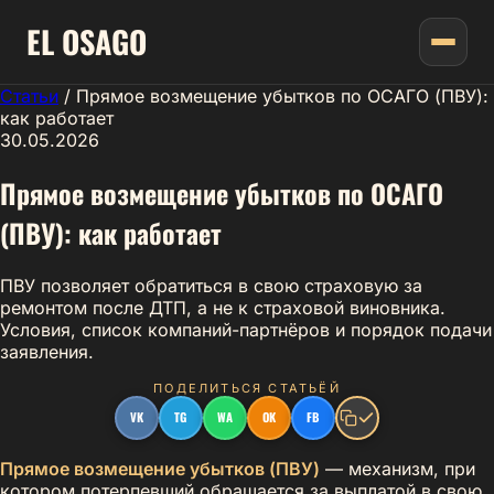
EL
OSAGO
Статьи
/
Прямое возмещение убытков по ОСАГО (ПВУ):
как работает
30.05.2026
Прямое возмещение убытков по ОСАГО
(ПВУ): как работает
ПВУ позволяет обратиться в свою страховую за
ремонтом после ДТП, а не к страховой виновника.
Условия, список компаний-партнёров и порядок подачи
заявления.
ПОДЕЛИТЬСЯ СТАТЬЁЙ
VK
TG
WA
OK
FB
Прямое возмещение убытков (ПВУ)
— механизм, при
котором потерпевший обращается за выплатой в
свою