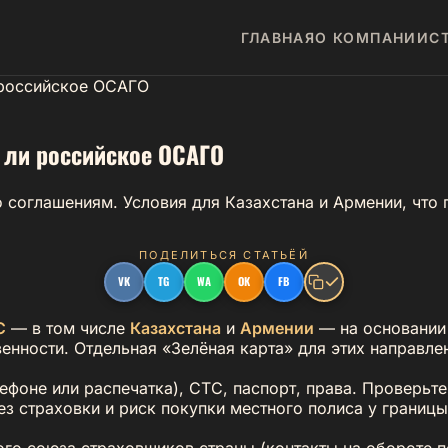
ГЛАВНАЯ
О КОМПАНИИ
С
 российское ОСАГО
 ли российское ОСАГО
 соглашениям. Условия для Казахстана и Армении, что 
ПОДЕЛИТЬСЯ СТАТЬЁЙ
VK
TG
WA
OK
FB
С
— в том числе
Казахстана
и
Армении
— на основании
енности. Отдельная «Зелёная карта» для этих направле
ефоне или распечатка), СТС, паспорт, права. Проверьт
з страховки и риск покупки местного полиса у границы
го союза страховщиков страны (контакты на обороте п