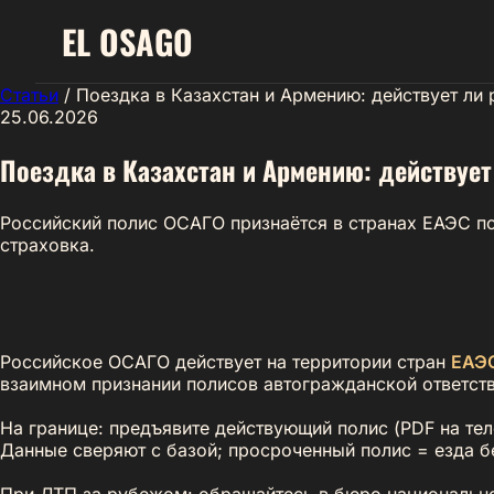
EL
OSAGO
Статьи
/
Поездка в Казахстан и Армению: действует ли
25.06.2026
Поездка в Казахстан и Армению: действует
Российский полис ОСАГО признаётся в странах ЕАЭС по
страховка.
Российское ОСАГО действует на территории стран
ЕАЭ
взаимном признании полисов автогражданской ответств
На границе: предъявите действующий полис (PDF на тел
Данные сверяют с базой; просроченный полис = езда бе
При ДТП за рубежом: обращайтесь в бюро национально